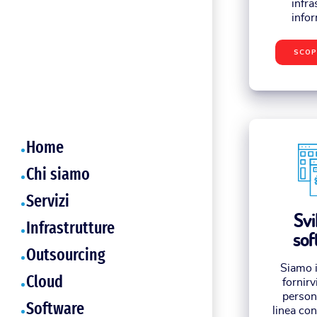
infra
infor
SCOP
Home
Chi siamo
Servizi
Svi
Infrastrutture
sof
Outsourcing
Siamo i
Cloud
fornirv
persona
Software
linea con