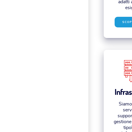
adatti 
esi
SCOP
Infra
Siamo 
serv
support
gestione 
tipo