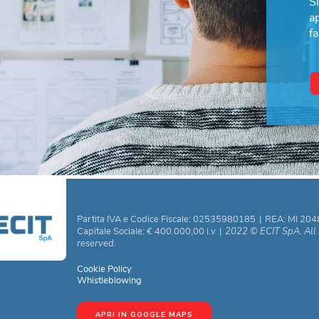
S
a
fa
Partita IVA e Codice Fiscale: 02535980185
|
REA: MI 20
2022 © ECIT SpA. All 
Capitale Sociale: € 400.000,00 i.v
|
reserved.
Cookie Policy
Whistleblowing
APRI IN GOOGLE MAPS