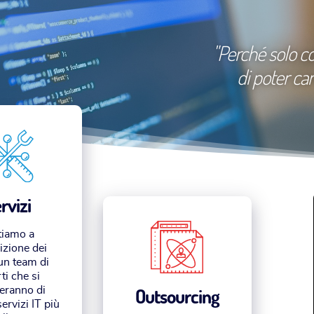
"Perché solo co
di poter c
rvizi
tiamo a
izione dei
 un team di
ti che si
eranno di
Outsourcing
servizi IT più