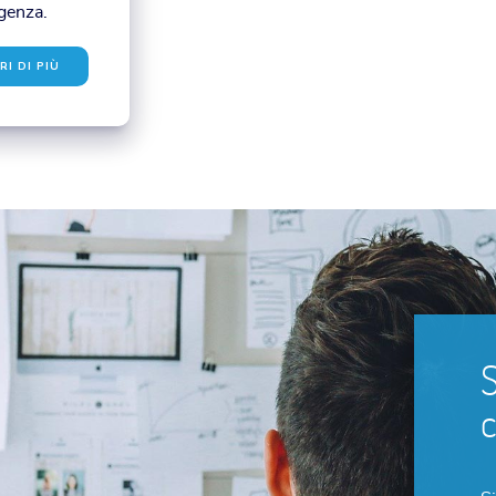
genza.
RI DI PIÙ
S
c