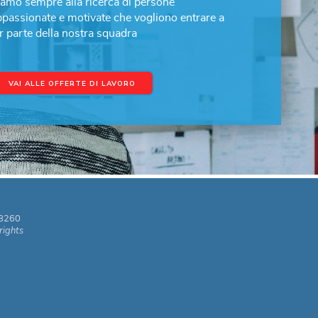
iamo sempre alla ricerca di persone
ppassionate e motivate che vogliono entrare a
r parte della nostra squadra
VAI ALLE OFFERTE DI LAVORO
48260
rights