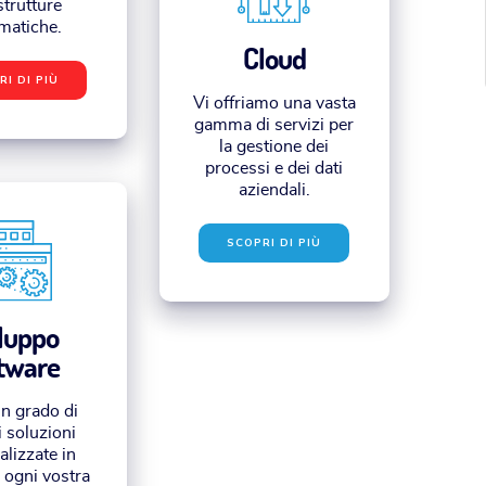
strutture
matiche.
Cloud
RI DI PIÙ
Vi offriamo una vasta
gamma di servizi per
la gestione dei
processi e dei dati
aziendali.
SCOPRI DI PIÙ
luppo
tware
n grado di
i soluzioni
lizzate in
 ogni vostra